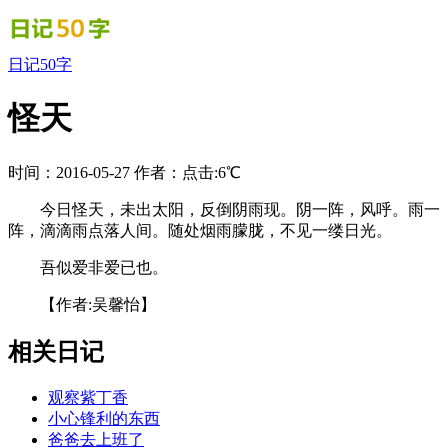
日记50字
怪天
时间：2016-05-27
作者：
点击:6℃
今日怪天，未出太阳，反倒阴雨现。阴一阵，风呼。雨一
阵，滴滴雨点落人间。随处烟雨朦胧，不见一缕日光。
吾似爱非爱已也。
【作者:吴馨怡】
相关日记
观察紫丁香
小心锋利的东西
爸爸去上班了