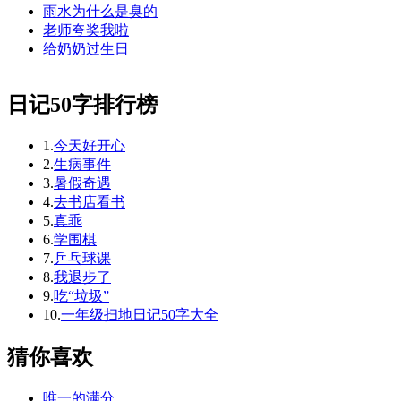
雨水为什么是臭的
老师夸奖我啦
给奶奶过生日
日记50字排行榜
1.
今天好开心
2.
生病事件
3.
暑假奇遇
4.
去书店看书
5.
真乖
6.
学围棋
7.
乒乓球课
8.
我退步了
9.
吃“垃圾”
10.
一年级扫地日记50字大全
猜你喜欢
唯一的满分