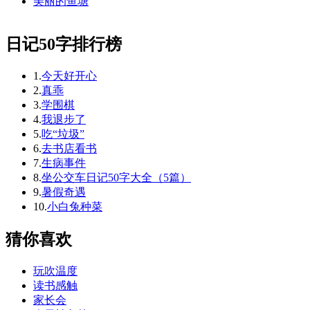
美丽的鱼塘
日记50字排行榜
1.
今天好开心
2.
真乖
3.
学围棋
4.
我退步了
5.
吃“垃圾”
6.
去书店看书
7.
生病事件
8.
坐公交车日记50字大全（5篇）
9.
暑假奇遇
10.
小白兔种菜
猜你喜欢
玩吹温度
读书感触
家长会