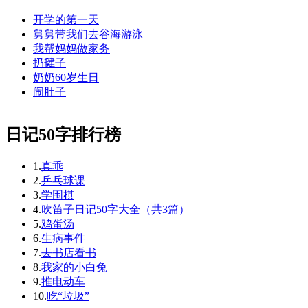
开学的第一天
舅舅带我们去谷海游泳
我帮妈妈做家务
扔毽子
奶奶60岁生日
闹肚子
日记50字排行榜
1.
真乖
2.
乒乓球课
3.
学围棋
4.
吹笛子日记50字大全（共3篇）
5.
鸡蛋汤
6.
生病事件
7.
去书店看书
8.
我家的小白兔
9.
推电动车
10.
吃“垃圾”