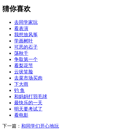
猜你喜欢
去同学家玩
看表演
我想放风筝
学画树叶
可恶的石子
荡秋千
争取第一个
看梨花节
云状笑脸
去菜市场买肉
下大雨
钓 鱼
和妈妈打羽毛球
最快乐的一天
明天要考试了
看电影
下一篇：
和同学们开心地玩